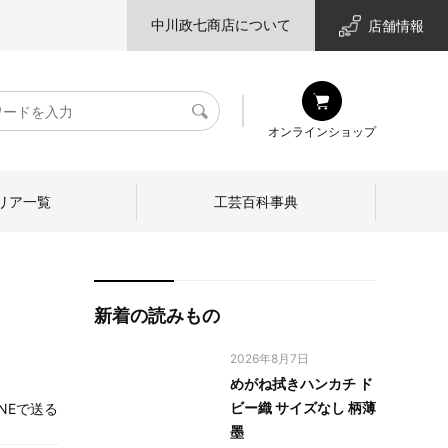
中川政七商店について
店舗情報
検
オンラインショップ
索
リア一覧
工芸百科事典
新着の読みもの
2026年8月7日
めがね拭きハンカチ ド
ビー織 サイズなし 柄薄
INEで送る
墨