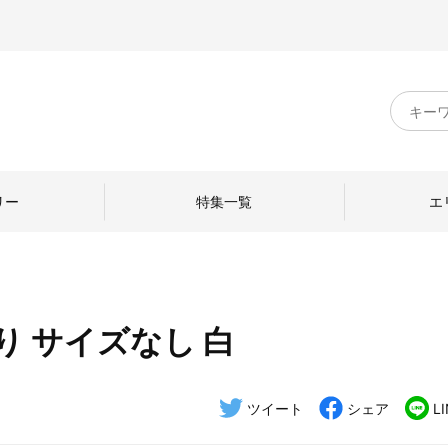
キ
ー
ワ
ー
ド
リー
特集一覧
エ
検
索
り サイズなし 白
のものづくり
日本の暮らし
中川政七商店のひと
ねて
産地探訪
ひとを訪ねて
ツイート
シェア
L