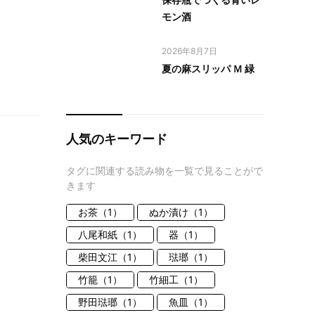
モン酒
2026年8月7日
夏の麻スリッパ Ｍ 緑
人気のキーワード
タグに関連する読み物を一覧で見ることがで
きます
お茶（1）
ぬか漬け（1）
八尾和紙（1）
器（1）
柴田文江（1）
琺瑯（1）
竹籠（1）
竹細工（1）
野田琺瑯（1）
魚皿（1）