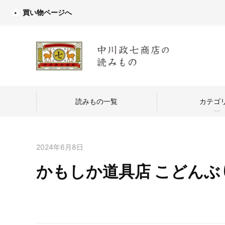
買い物ページへ
読みもの一覧
カテゴ
2024年6月8日
かもしか道具店 こどんぶ
中川政七商店
つくり手を訪