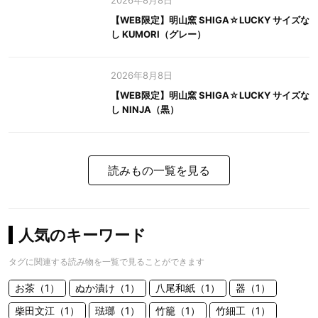
2026年8月8日
【WEB限定】明山窯 SHIGA☆LUCKY サイズな
し KUMORI（グレー）
2026年8月8日
【WEB限定】明山窯 SHIGA☆LUCKY サイズな
し NINJA（黒）
読みもの一覧を見る
人気のキーワード
タグに関連する読み物を一覧で見ることができます
お茶（1）
ぬか漬け（1）
八尾和紙（1）
器（1）
柴田文江（1）
琺瑯（1）
竹籠（1）
竹細工（1）