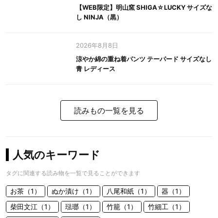
【WEB限定】明山窯 SHIGA☆LUCKY サイズな
し NINJA（黒）
2026年8月8日
涼やか綿の重ね着パンツ テーパード サイズなし
青 レディース
読みもの一覧を見る
人気のキーワード
タグに関連する読み物を一覧で見ることができます
お茶（1）
ぬか漬け（1）
八尾和紙（1）
器（1）
柴田文江（1）
琺瑯（1）
竹籠（1）
竹細工（1）