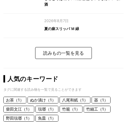
酒
2026年8月7日
夏の麻スリッパ Ｍ 緑
読みもの一覧を見る
人気のキーワード
タグに関連する読み物を一覧で見ることができます
お茶（1）
ぬか漬け（1）
八尾和紙（1）
器（1）
柴田文江（1）
琺瑯（1）
竹籠（1）
竹細工（1）
野田琺瑯（1）
魚皿（1）