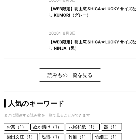
2026年8月8日
【WEB限定】明山窯 SHIGA☆LUCKY サイズな
し KUMORI（グレー）
2026年8月8日
【WEB限定】明山窯 SHIGA☆LUCKY サイズな
し NINJA（黒）
読みもの一覧を見る
人気のキーワード
タグに関連する読み物を一覧で見ることができます
お茶（1）
ぬか漬け（1）
八尾和紙（1）
器（1）
柴田文江（1）
琺瑯（1）
竹籠（1）
竹細工（1）