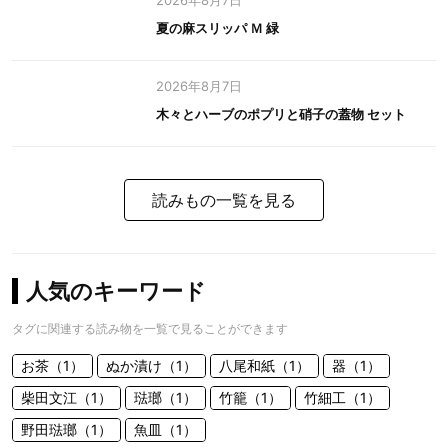
2026年8月7日
夏の麻スリッパ Ｍ 緑
2026年8月7日
木々とハーブのポプリと硝子の蓋物 セット
読みもの一覧を見る
人気のキーワード
タグに関連する読み物を一覧で見ることができます
お茶（1）
ぬか漬け（1）
八尾和紙（1）
器（1）
柴田文江（1）
琺瑯（1）
竹籠（1）
竹細工（1）
野田琺瑯（1）
魚皿（1）