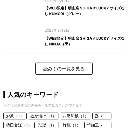
2026年8月8日
【WEB限定】明山窯 SHIGA☆LUCKY サイズな
し KUMORI（グレー）
2026年8月8日
【WEB限定】明山窯 SHIGA☆LUCKY サイズな
し NINJA（黒）
読みもの一覧を見る
人気のキーワード
タグに関連する読み物を一覧で見ることができます
お茶（1）
ぬか漬け（1）
八尾和紙（1）
器（1）
柴田文江（1）
琺瑯（1）
竹籠（1）
竹細工（1）