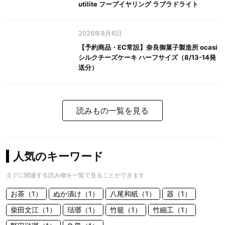
utilite フープイヤリング ラブラドライト
2026年8月6日
【予約商品・EC常設】奈良御菓子製造所 ocasi
シルクチーズケーキ ハーフサイズ（8/13-14発
送分）
読みもの一覧を見る
人気のキーワード
タグに関連する読み物を一覧で見ることができます
お茶（1）
ぬか漬け（1）
八尾和紙（1）
器（1）
柴田文江（1）
琺瑯（1）
竹籠（1）
竹細工（1）