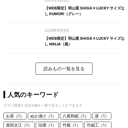
2026年8月8日
【WEB限定】明山窯 SHIGA☆LUCKY サイズな
し KUMORI（グレー）
2026年8月8日
【WEB限定】明山窯 SHIGA☆LUCKY サイズな
し NINJA（黒）
読みもの一覧を見る
人気のキーワード
タグに関連する読み物を一覧で見ることができます
お茶（1）
ぬか漬け（1）
八尾和紙（1）
器（1）
柴田文江（1）
琺瑯（1）
竹籠（1）
竹細工（1）