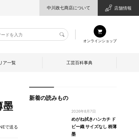
中川政七商店について
店舗情報
検
オンラインショップ
索
リア一覧
工芸百科事典
新着の読みもの
薄墨
2026年8月7日
めがね拭きハンカチ ド
ビー織 サイズなし 柄薄
INEで送る
墨