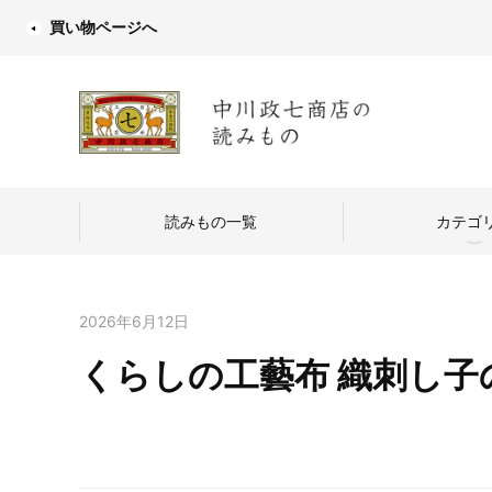
買い物ページへ
読みもの一覧
カテゴ
2026年6月12日
くらしの工藝布 織刺し子
中川政七商店
つくり手を訪