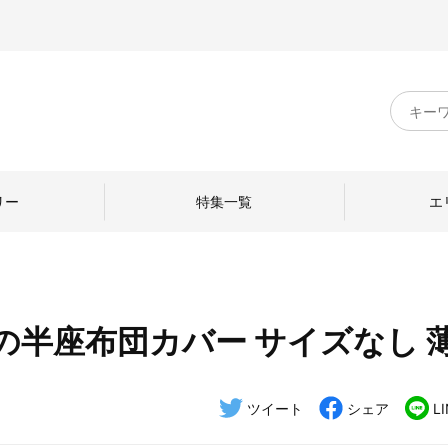
キ
ー
ワ
ー
ド
リー
特集一覧
エ
検
索
の半座布団カバー サイズなし 
のものづくり
日本の暮らし
中川政七商店のひと
ねて
産地探訪
ひとを訪ねて
ツイート
シェア
L