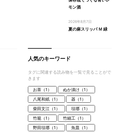
モン酒
2026年8月7日
夏の麻スリッパ Ｍ 緑
人気のキーワード
タグに関連する読み物を一覧で見ることがで
きます
お茶（1）
ぬか漬け（1）
八尾和紙（1）
器（1）
柴田文江（1）
琺瑯（1）
竹籠（1）
竹細工（1）
野田琺瑯（1）
魚皿（1）