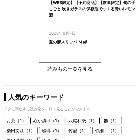
【WEB限定】【予約商品】【数量限定】旬の手
しごと 吹きガラスの保存瓶でつくる青いレモン
酒
2026年8月7日
夏の麻スリッパ Ｍ 緑
読みもの一覧を見る
人気のキーワード
タグに関連する読み物を一覧で見ることができます
お茶（1）
ぬか漬け（1）
八尾和紙（1）
器（1）
柴田文江（1）
琺瑯（1）
竹籠（1）
竹細工（1）