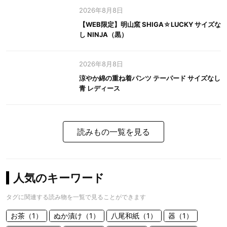
2026年8月8日
【WEB限定】明山窯 SHIGA☆LUCKY サイズな
し NINJA（黒）
2026年8月8日
涼やか綿の重ね着パンツ テーパード サイズなし
青 レディース
読みもの一覧を見る
人気のキーワード
タグに関連する読み物を一覧で見ることができます
お茶（1）
ぬか漬け（1）
八尾和紙（1）
器（1）