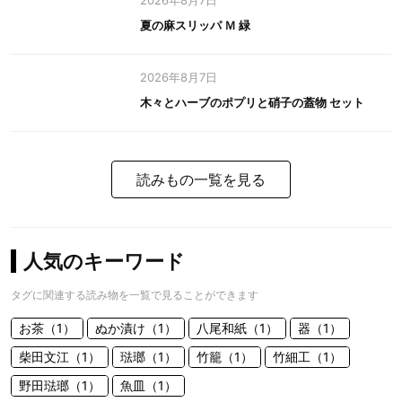
2026年8月7日
夏の麻スリッパ Ｍ 緑
2026年8月7日
木々とハーブのポプリと硝子の蓋物 セット
読みもの一覧を見る
人気のキーワード
タグに関連する読み物を一覧で見ることができます
お茶（1）
ぬか漬け（1）
八尾和紙（1）
器（1）
柴田文江（1）
琺瑯（1）
竹籠（1）
竹細工（1）
野田琺瑯（1）
魚皿（1）