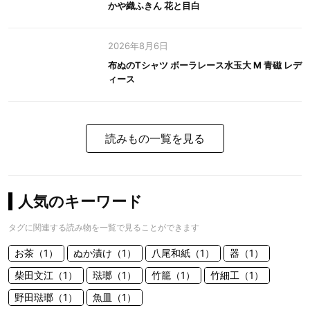
かや織ふきん 花と目白
2026年8月6日
布ぬのTシャツ ボーラレース水玉大 M 青磁 レデ
ィース
読みもの一覧を見る
人気のキーワード
タグに関連する読み物を一覧で見ることができます
お茶（1）
ぬか漬け（1）
八尾和紙（1）
器（1）
柴田文江（1）
琺瑯（1）
竹籠（1）
竹細工（1）
野田琺瑯（1）
魚皿（1）