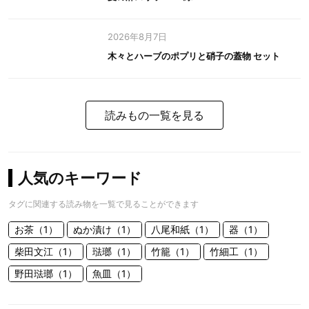
2026年8月7日
木々とハーブのポプリと硝子の蓋物 セット
読みもの一覧を見る
人気のキーワード
タグに関連する読み物を一覧で見ることができます
お茶（1）
ぬか漬け（1）
八尾和紙（1）
器（1）
柴田文江（1）
琺瑯（1）
竹籠（1）
竹細工（1）
野田琺瑯（1）
魚皿（1）