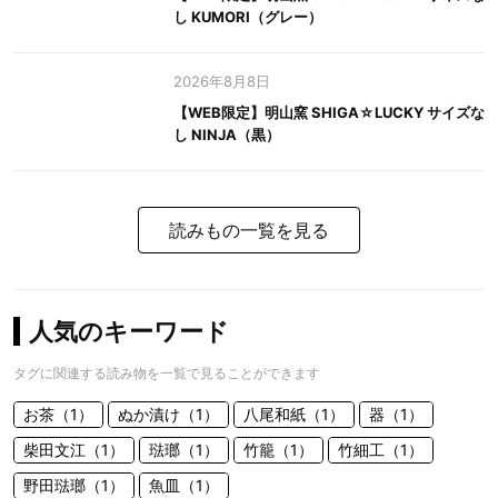
し KUMORI（グレー）
2026年8月8日
【WEB限定】明山窯 SHIGA☆LUCKY サイズな
し NINJA（黒）
読みもの一覧を見る
人気のキーワード
タグに関連する読み物を一覧で見ることができます
お茶（1）
ぬか漬け（1）
八尾和紙（1）
器（1）
柴田文江（1）
琺瑯（1）
竹籠（1）
竹細工（1）
野田琺瑯（1）
魚皿（1）