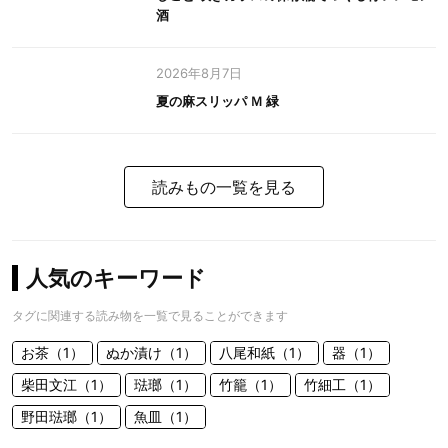
酒
2026年8月7日
夏の麻スリッパ Ｍ 緑
読みもの一覧を見る
人気のキーワード
タグに関連する読み物を一覧で見ることができます
お茶（1）
ぬか漬け（1）
八尾和紙（1）
器（1）
柴田文江（1）
琺瑯（1）
竹籠（1）
竹細工（1）
野田琺瑯（1）
魚皿（1）