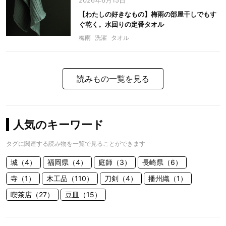
2026年6月15日
【わたしの好きなもの】梅雨の部屋干しでもす
ぐ乾く。水回りの定番タオル
梅雨
洗濯
タオル
読みもの一覧を見る
人気のキーワード
タグに関連する読み物を一覧で見ることができます
城（4）
福岡県（4）
庭師（3）
長崎県（6）
寺（1）
木工品（110）
刀剣（4）
播州織（1）
喫茶店（27）
豆皿（15）