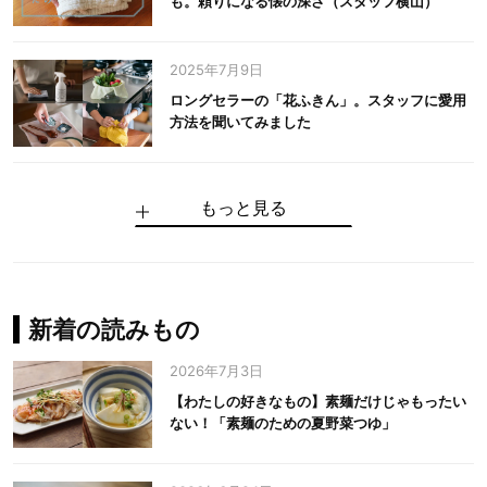
も。頼りになる懐の深さ（スタッフ横山）
2025年7月9日
ロングセラーの「花ふきん」。スタッフに愛用
方法を聞いてみました
もっと見る
手仕事だからできる“いいもの”を作り続ける。
麻の老舗が届けたい、麻の魅力をのせた衣「中
中川政七商店の謎を解く、6つの問いと1つの答
100年先の日本に工芸があるように。中川政七
中川政七商店スタッフが綴る「今日も、土鍋ま
【わたしの好きなもの】素麺だけじゃもったい
伝統の「江戸硝子」を今につなぐ田島硝子
川政七商店の麻」
え
商店のものづくり
かせ日記」
ない！「素麺のための夏野菜つゆ」
中川政七商店の麻
中川政七商店
中川政七商店
花ふきん
まちづくり
新着の読みもの
2026年7月3日
【わたしの好きなもの】素麺だけじゃもったい
ない！「素麺のための夏野菜つゆ」