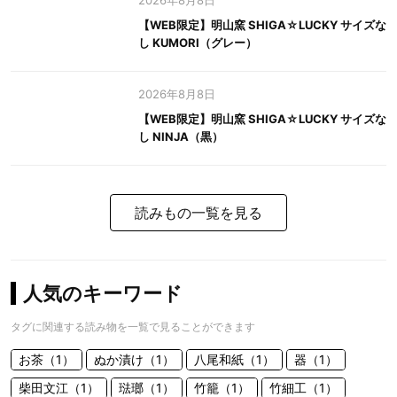
2026年8月8日
【WEB限定】明山窯 SHIGA☆LUCKY サイズな
し KUMORI（グレー）
2026年8月8日
【WEB限定】明山窯 SHIGA☆LUCKY サイズな
し NINJA（黒）
読みもの一覧を見る
人気のキーワード
タグに関連する読み物を一覧で見ることができます
お茶（1）
ぬか漬け（1）
八尾和紙（1）
器（1）
柴田文江（1）
琺瑯（1）
竹籠（1）
竹細工（1）