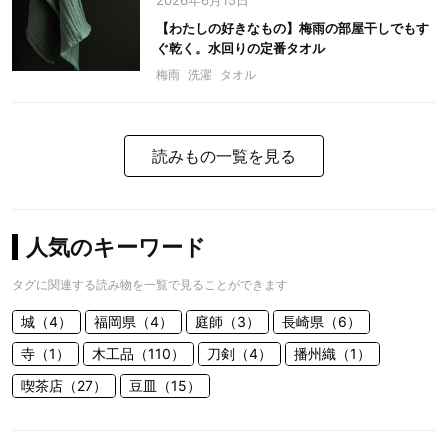
2026年6月15日
【わたしの好きなもの】梅雨の部屋干しでもす
ぐ乾く。水回りの定番タオル
梅雨
洗濯
タオル
読みもの一覧を見る
人気のキーワード
タグに関連する読み物を一覧で見ることができます
城（4）
福岡県（4）
庭師（3）
長崎県（6）
寺（1）
木工品（110）
刀剣（4）
播州織（1）
喫茶店（27）
豆皿（15）