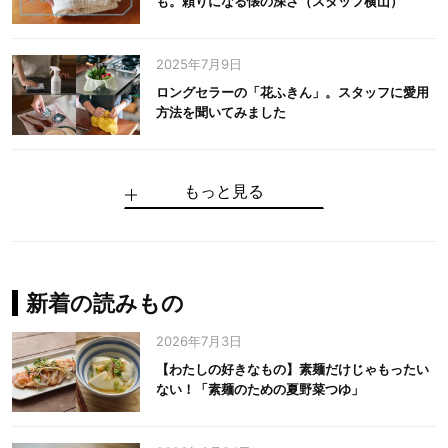
も。頼りになる懐の深さ（スタッフ横山）
2025年7月9日
ロングセラーの「花ふきん」。スタッフに愛用
方法を聞いてみました
もっと見る
手仕事だからできる“いいもの”を作り続ける。
麻の老舗が届けたい、麻の魅力をのせた衣「中
中川政七商店の謎を解く、6つの問いと1つの答
100年先の日本に工芸があるように。中川政七
中川政七商店スタッフが綴る「今日も、土鍋ま
【わたしの好きなもの】素麺だけじゃもったい
伝統の「江戸硝子」を今につなぐ田島硝子
川政七商店の麻」
え
商店のものづくり
かせ日記」
ない！「素麺のための夏野菜つゆ」
中川政七商店の麻
中川政七商店
中川政七商店
花ふきん
まちづくり
新着の読みもの
2026年7月3日
【わたしの好きなもの】素麺だけじゃもったい
ない！「素麺のための夏野菜つゆ」