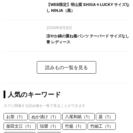
【WEB限定】明山窯 SHIGA☆LUCKY サイズな
し NINJA（黒）
2026年8月8日
涼やか綿の重ね着パンツ テーパード サイズなし
青 レディース
読みもの一覧を見る
人気のキーワード
タグに関連する読み物を一覧で見ることができます
お茶（1）
ぬか漬け（1）
八尾和紙（1）
器（1）
柴田文江（1）
琺瑯（1）
竹籠（1）
竹細工（1）