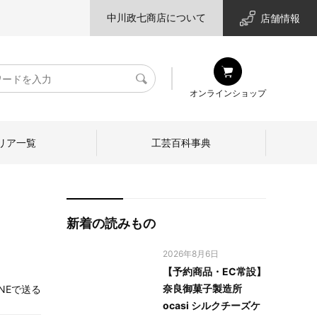
中川政七商店について
店舗情報
検
オンラインショップ
索
リア一覧
工芸百科事典
新着の読みもの
2026年8月6日
【予約商品・EC常設】
奈良御菓子製造所
INEで送る
ocasi シルクチーズケ