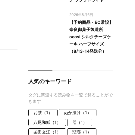
2026年8月6日
【予約商品・EC常設】
奈良御菓子製造所
ocasi シルクチーズケ
ーキ ハーフサイズ
（8/13-14発送分）
人気のキーワード
タグに関連する読み物を一覧で見ることがで
きます
お茶（1）
ぬか漬け（1）
八尾和紙（1）
器（1）
柴田文江（1）
琺瑯（1）