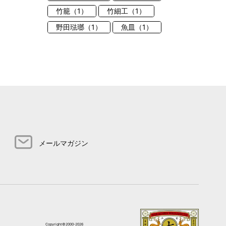
竹籠（1）
竹細工（1）
野田琺瑯（1）
魚皿（1）
メールマガジン
Copyright©2000-2026