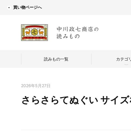
買い物ページへ
読みもの一覧
カテゴ
2026年5月27日
さらさらてぬぐい サイズな
中川政七商店
つくり手を訪