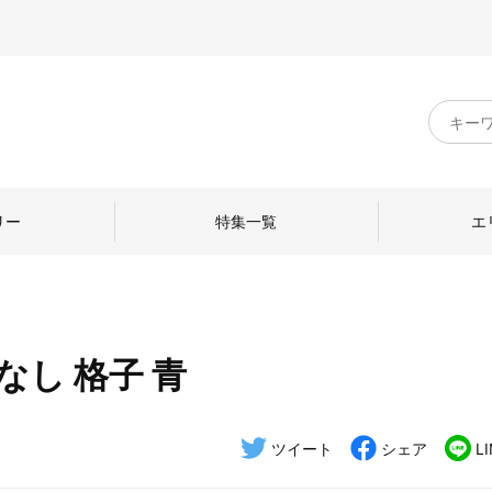
キ
ー
ワ
ー
ド
リー
特集一覧
エ
検
索
し 格子 青
のものづくり
日本の暮らし
中川政七商店のひと
ねて
産地探訪
ひとを訪ねて
ツイート
シェア
L