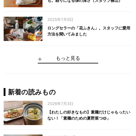
も。頼りになる懐の深さ（スタッフ横山）
2025年7月9日
ロングセラーの「花ふきん」。スタッフに愛用
方法を聞いてみました
もっと見る
手仕事だからできる“いいもの”を作り続ける。
麻の老舗が届けたい、麻の魅力をのせた衣「中
中川政七商店の謎を解く、6つの問いと1つの答
100年先の日本に工芸があるように。中川政七
中川政七商店スタッフが綴る「今日も、土鍋ま
【わたしの好きなもの】素麺だけじゃもったい
伝統の「江戸硝子」を今につなぐ田島硝子
川政七商店の麻」
え
商店のものづくり
かせ日記」
ない！「素麺のための夏野菜つゆ」
中川政七商店の麻
中川政七商店
中川政七商店
花ふきん
まちづくり
新着の読みもの
2026年7月3日
【わたしの好きなもの】素麺だけじゃもったい
ない！「素麺のための夏野菜つゆ」