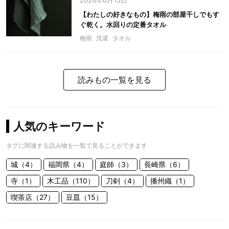
2026年6月15日
【わたしの好きなもの】梅雨の部屋干しでもす
ぐ乾く。水回りの定番タオル
梅雨
洗濯
タオル
読みもの一覧を見る
人気のキーワード
タグに関連する読み物を一覧で見ることができます
城（4）
福岡県（4）
庭師（3）
長崎県（6）
寺（1）
木工品（110）
刀剣（4）
播州織（1）
喫茶店（27）
豆皿（15）