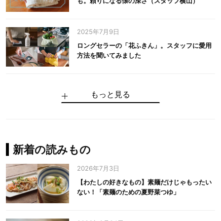
も。頼りになる懐の深さ（スタッフ横山）
2025年7月9日
ロングセラーの「花ふきん」。スタッフに愛用
方法を聞いてみました
もっと見る
手仕事だからできる“いいもの”を作り続ける。
麻の老舗が届けたい、麻の魅力をのせた衣「中
中川政七商店の謎を解く、6つの問いと1つの答
100年先の日本に工芸があるように。中川政七
中川政七商店スタッフが綴る「今日も、土鍋ま
【わたしの好きなもの】素麺だけじゃもったい
伝統の「江戸硝子」を今につなぐ田島硝子
川政七商店の麻」
え
商店のものづくり
かせ日記」
ない！「素麺のための夏野菜つゆ」
中川政七商店の麻
中川政七商店
中川政七商店
花ふきん
まちづくり
新着の読みもの
2026年7月3日
【わたしの好きなもの】素麺だけじゃもったい
ない！「素麺のための夏野菜つゆ」