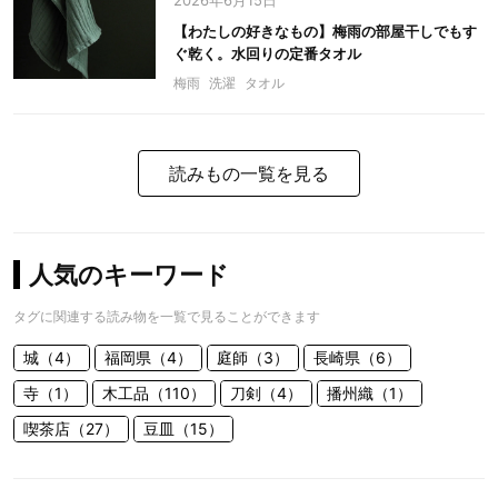
2026年6月15日
【わたしの好きなもの】梅雨の部屋干しでもす
ぐ乾く。水回りの定番タオル
梅雨
洗濯
タオル
読みもの一覧を見る
人気のキーワード
タグに関連する読み物を一覧で見ることができます
城（4）
福岡県（4）
庭師（3）
長崎県（6）
寺（1）
木工品（110）
刀剣（4）
播州織（1）
喫茶店（27）
豆皿（15）