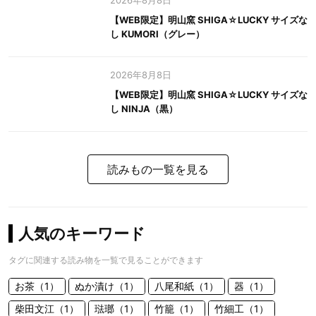
2026年8月8日
【WEB限定】明山窯 SHIGA☆LUCKY サイズな
し KUMORI（グレー）
2026年8月8日
【WEB限定】明山窯 SHIGA☆LUCKY サイズな
し NINJA（黒）
読みもの一覧を見る
人気のキーワード
タグに関連する読み物を一覧で見ることができます
お茶（1）
ぬか漬け（1）
八尾和紙（1）
器（1）
柴田文江（1）
琺瑯（1）
竹籠（1）
竹細工（1）