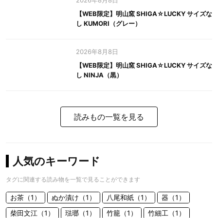
2026年8月8日
【WEB限定】明山窯 SHIGA☆LUCKY サイズな
し KUMORI（グレー）
2026年8月8日
【WEB限定】明山窯 SHIGA☆LUCKY サイズな
し NINJA（黒）
読みもの一覧を見る
人気のキーワード
タグに関連する読み物を一覧で見ることができます
お茶（1）
ぬか漬け（1）
八尾和紙（1）
器（1）
柴田文江（1）
琺瑯（1）
竹籠（1）
竹細工（1）