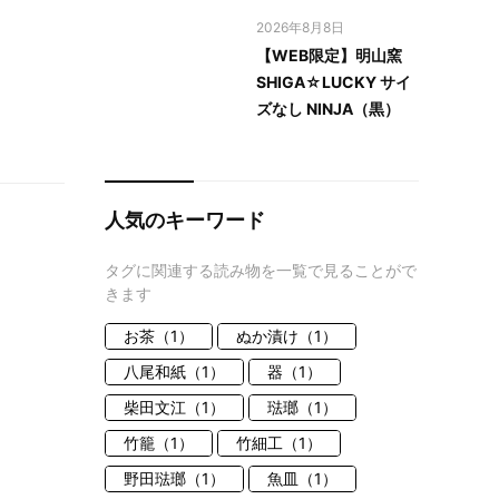
2026年8月8日
【WEB限定】明山窯
SHIGA☆LUCKY サイ
ズなし NINJA（黒）
人気のキーワード
タグに関連する読み物を一覧で見ることがで
きます
お茶（1）
ぬか漬け（1）
八尾和紙（1）
器（1）
柴田文江（1）
琺瑯（1）
竹籠（1）
竹細工（1）
野田琺瑯（1）
魚皿（1）