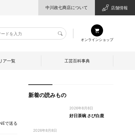
中川政七商店について
店舗情報
検
オンラインショップ
索
リア一覧
工芸百科事典
新着の読みもの
2026年8月8日
好日茶碗 さび白鹿
INEで送る
2026年8月8日