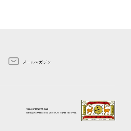
メールマガジン
Copyright©2000-2026
Nakagawa Masashichi Shoten All Rights Reserved.