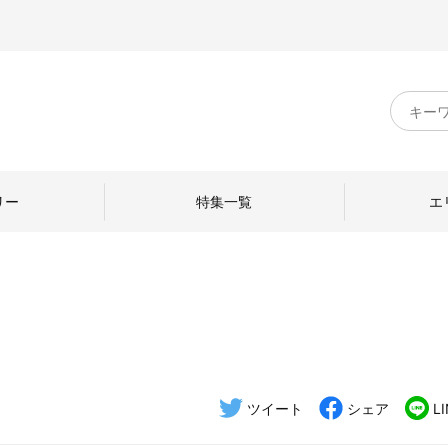
キ
ー
ワ
ー
ド
リー
特集一覧
エ
検
索
のものづくり
日本の暮らし
中川政七商店のひと
ねて
産地探訪
ひとを訪ねて
ツイート
シェア
L