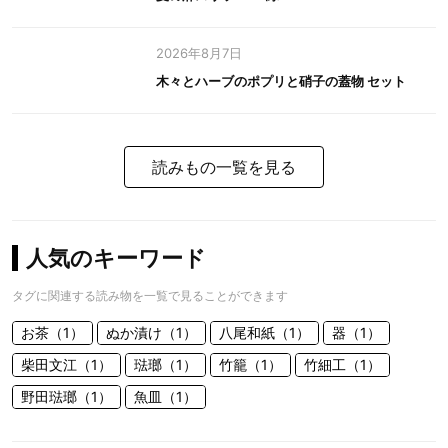
2026年8月7日
木々とハーブのポプリと硝子の蓋物 セット
読みもの一覧を見る
人気のキーワード
タグに関連する読み物を一覧で見ることができます
お茶（1）
ぬか漬け（1）
八尾和紙（1）
器（1）
柴田文江（1）
琺瑯（1）
竹籠（1）
竹細工（1）
野田琺瑯（1）
魚皿（1）