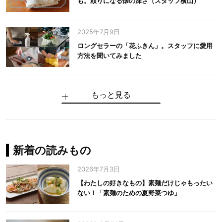
も。頼りになる懐の深さ（スタッフ横山）
2025年7月9日
ロングセラーの「花ふきん」。スタッフに愛用
方法を聞いてみました
もっと見る
手仕事だからできる“いいもの”を作り続ける。
麻の老舗が届けたい、麻の魅力をのせた衣「中
中川政七商店の謎を解く、6つの問いと1つの答
100年先の日本に工芸があるように。中川政七
中川政七商店スタッフが綴る「今日も、土鍋ま
【わたしの好きなもの】素麺だけじゃもったい
伝統の「江戸硝子」を今につなぐ田島硝子
川政七商店の麻」
え
商店のものづくり
かせ日記」
ない！「素麺のための夏野菜つゆ」
中川政七商店の麻
中川政七商店
中川政七商店
花ふきん
まちづくり
新着の読みもの
2026年7月3日
【わたしの好きなもの】素麺だけじゃもったい
ない！「素麺のための夏野菜つゆ」