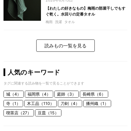
2026年6月15日
【わたしの好きなもの】梅雨の部屋干しでもす
ぐ乾く。水回りの定番タオル
梅雨
洗濯
タオル
読みもの一覧を見る
人気のキーワード
タグに関連する読み物を一覧で見ることができます
城（4）
福岡県（4）
庭師（3）
長崎県（6）
寺（1）
木工品（110）
刀剣（4）
播州織（1）
喫茶店（27）
豆皿（15）