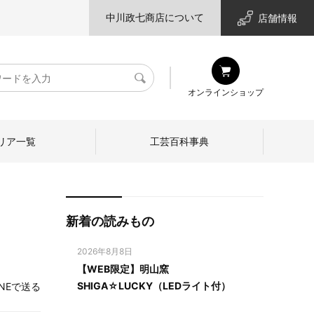
中川政七商店について
店舗情報
検
オンラインショップ
索
リア一覧
工芸百科事典
新着の読みもの
2026年8月8日
【WEB限定】明山窯
SHIGA☆LUCKY（LEDライト付）
INEで送る