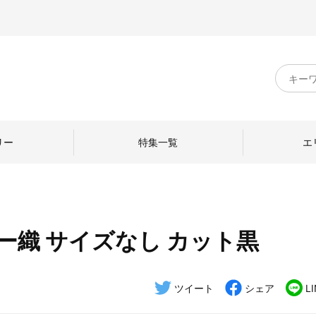
キ
ー
ワ
ー
ド
リー
特集一覧
エ
検
索
ー織 サイズなし カット黒
のものづくり
日本の暮らし
中川政七商店のひと
ねて
産地探訪
ひとを訪ねて
ツイート
シェア
L