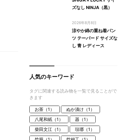
ズなし NINJA（黒）
2026年8月8日
涼やか綿の重ね着パン
ツ テーパード サイズな
し 青 レディース
人気のキーワード
タグに関連する読み物を一覧で見ることがで
きます
お茶（1）
ぬか漬け（1）
八尾和紙（1）
器（1）
柴田文江（1）
琺瑯（1）
竹籠（1）
竹細工（1）