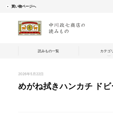
買い物ページへ
読みもの一覧
カテゴ
2026年5月22日
めがね拭きハンカチ ドビ
中川政七商店
つくり手を訪