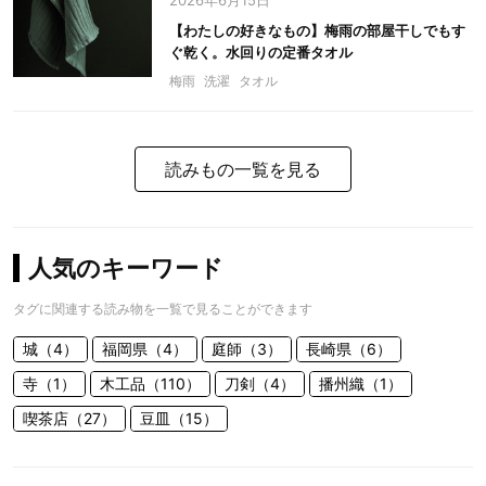
2026年6月15日
【わたしの好きなもの】梅雨の部屋干しでもす
ぐ乾く。水回りの定番タオル
梅雨
洗濯
タオル
読みもの一覧を見る
人気のキーワード
タグに関連する読み物を一覧で見ることができます
城（4）
福岡県（4）
庭師（3）
長崎県（6）
寺（1）
木工品（110）
刀剣（4）
播州織（1）
喫茶店（27）
豆皿（15）