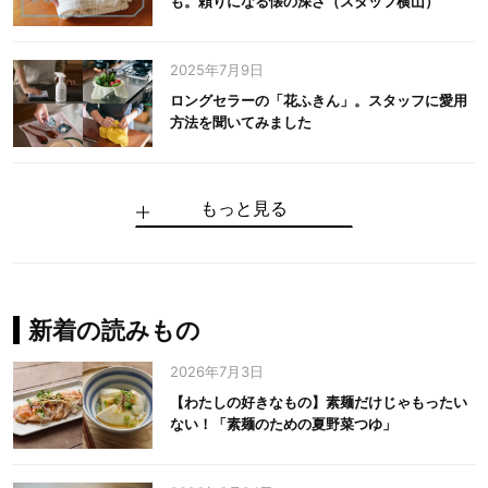
も。頼りになる懐の深さ（スタッフ横山）
2025年7月9日
ロングセラーの「花ふきん」。スタッフに愛用
方法を聞いてみました
もっと見る
手仕事だからできる“いいもの”を作り続ける。
麻の老舗が届けたい、麻の魅力をのせた衣「中
中川政七商店の謎を解く、6つの問いと1つの答
100年先の日本に工芸があるように。中川政七
中川政七商店スタッフが綴る「今日も、土鍋ま
【わたしの好きなもの】素麺だけじゃもったい
伝統の「江戸硝子」を今につなぐ田島硝子
川政七商店の麻」
え
商店のものづくり
かせ日記」
ない！「素麺のための夏野菜つゆ」
中川政七商店の麻
中川政七商店
中川政七商店
花ふきん
まちづくり
新着の読みもの
2026年7月3日
【わたしの好きなもの】素麺だけじゃもったい
ない！「素麺のための夏野菜つゆ」