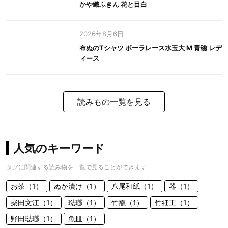
かや織ふきん 花と目白
2026年8月6日
布ぬのTシャツ ボーラレース水玉大 M 青磁 レデ
ィース
読みもの一覧を見る
人気のキーワード
タグに関連する読み物を一覧で見ることができます
お茶（1）
ぬか漬け（1）
八尾和紙（1）
器（1）
柴田文江（1）
琺瑯（1）
竹籠（1）
竹細工（1）
野田琺瑯（1）
魚皿（1）