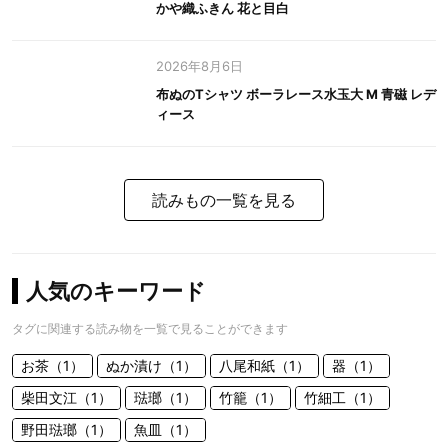
かや織ふきん 花と目白
2026年8月6日
布ぬのTシャツ ボーラレース水玉大 M 青磁 レデ
ィース
読みもの一覧を見る
人気のキーワード
タグに関連する読み物を一覧で見ることができます
お茶（1）
ぬか漬け（1）
八尾和紙（1）
器（1）
柴田文江（1）
琺瑯（1）
竹籠（1）
竹細工（1）
野田琺瑯（1）
魚皿（1）