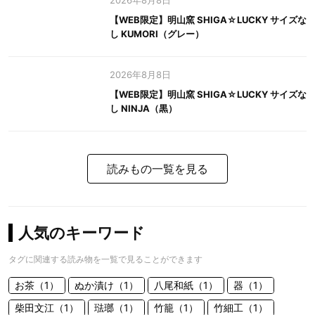
2026年8月8日
【WEB限定】明山窯 SHIGA☆LUCKY サイズな
し KUMORI（グレー）
2026年8月8日
【WEB限定】明山窯 SHIGA☆LUCKY サイズな
し NINJA（黒）
読みもの一覧を見る
人気のキーワード
タグに関連する読み物を一覧で見ることができます
お茶（1）
ぬか漬け（1）
八尾和紙（1）
器（1）
柴田文江（1）
琺瑯（1）
竹籠（1）
竹細工（1）