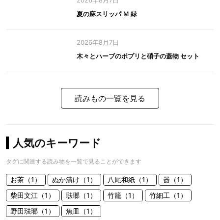
2026年8月7日
夏の麻スリッパ Ｍ 緑
2026年8月7日
木々とハーブのポプリと硝子の蓋物 セット
読みもの一覧を見る
人気のキーワード
タグに関連する読み物を一覧で見ることができます
お茶（1）
ぬか漬け（1）
八尾和紙（1）
器（1）
柴田文江（1）
琺瑯（1）
竹籠（1）
竹細工（1）
野田琺瑯（1）
魚皿（1）