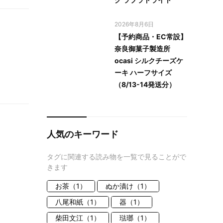
2026年8月6日
【予約商品・EC常設】
奈良御菓子製造所
ocasi シルクチーズケ
ーキ ハーフサイズ
（8/13-14発送分）
人気のキーワード
タグに関連する読み物を一覧で見ることがで
きます
お茶（1）
ぬか漬け（1）
八尾和紙（1）
器（1）
柴田文江（1）
琺瑯（1）