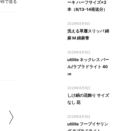
INEで送る
ーキ ハーフサイズ×2
本（8/13-14発送分）
2026年8月6日
洗える草履スリッパ 綿
麻 M 綿麻青
2026年8月6日
utilite ネックレス パー
ル/ラブラドライト 40
㎝
2026年8月6日
しけ絹の花飾り サイズ
なし 花
2026年8月6日
utilite フープイヤリン
グ ラブラドライト