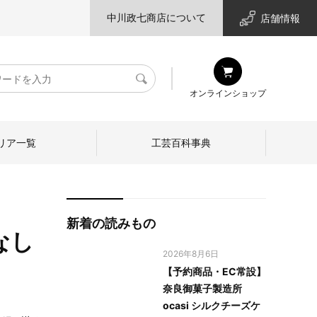
中川政七商店について
店舗情報
検
オンラインショップ
索
リア一覧
工芸百科事典
新着の読みもの
なし
2026年8月6日
【予約商品・EC常設】
奈良御菓子製造所
ocasi シルクチーズケ