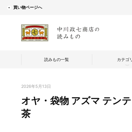
買い物ページへ
読みもの一覧
カテゴ
2026年5月13日
オヤ・袋物 アズマ テン
中川政七商店
茶
つくり手を訪