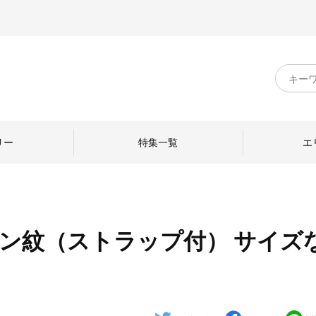
キ
ー
ワ
ー
ド
リー
特集一覧
エ
検
索
テン紋（ストラップ付） サイズ
のものづくり
日本の暮らし
中川政七商店のひと
ねて
産地探訪
ひとを訪ねて