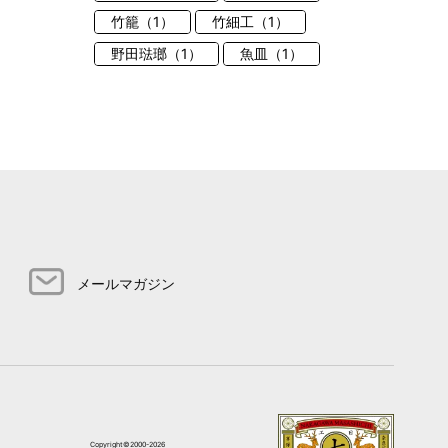
竹籠（1）
竹細工（1）
野田琺瑯（1）
魚皿（1）
メールマガジン
Copyright©2000-2026