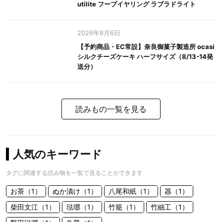
utilite フープイヤリング ラブラドライト
2026年8月6日
【予約商品・EC常設】奈良御菓子製造所 ocasi
シルクチーズケーキ ハーフサイズ（8/13-14発
送分）
読みもの一覧を見る
人気のキーワード
タグに関連する読み物を一覧で見ることができます
お茶（1）
ぬか漬け（1）
八尾和紙（1）
器（1）
柴田文江（1）
琺瑯（1）
竹籠（1）
竹細工（1）