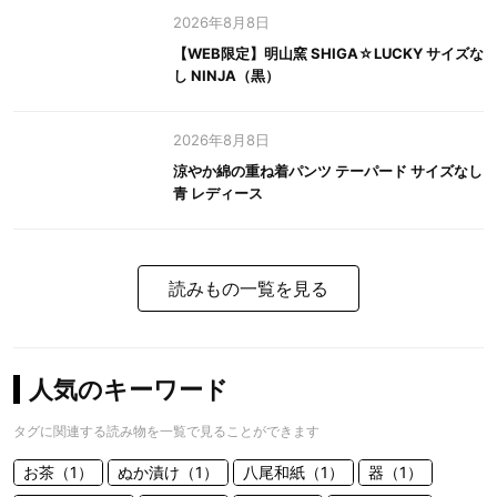
2026年8月8日
【WEB限定】明山窯 SHIGA☆LUCKY サイズな
し NINJA（黒）
2026年8月8日
涼やか綿の重ね着パンツ テーパード サイズなし
青 レディース
読みもの一覧を見る
人気のキーワード
タグに関連する読み物を一覧で見ることができます
お茶（1）
ぬか漬け（1）
八尾和紙（1）
器（1）