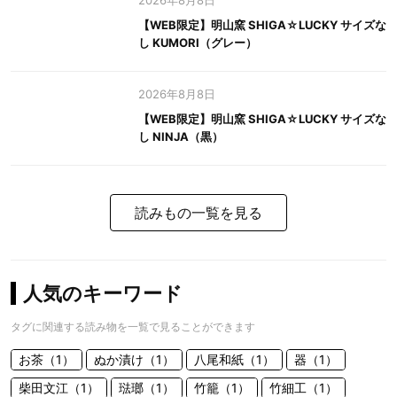
2026年8月8日
【WEB限定】明山窯 SHIGA☆LUCKY サイズな
し KUMORI（グレー）
2026年8月8日
【WEB限定】明山窯 SHIGA☆LUCKY サイズな
し NINJA（黒）
読みもの一覧を見る
人気のキーワード
タグに関連する読み物を一覧で見ることができます
お茶（1）
ぬか漬け（1）
八尾和紙（1）
器（1）
柴田文江（1）
琺瑯（1）
竹籠（1）
竹細工（1）