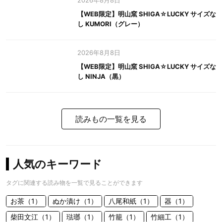
2026年8月8日
【WEB限定】明山窯 SHIGA☆LUCKY サイズな
し KUMORI（グレー）
2026年8月8日
【WEB限定】明山窯 SHIGA☆LUCKY サイズな
し NINJA（黒）
読みもの一覧を見る
人気のキーワード
タグに関連する読み物を一覧で見ることができます
お茶（1）
ぬか漬け（1）
八尾和紙（1）
器（1）
柴田文江（1）
琺瑯（1）
竹籠（1）
竹細工（1）