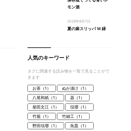
モン酒
2026年8月7日
夏の麻スリッパ Ｍ 緑
人気のキーワード
タグに関連する読み物を一覧で見ることがで
きます
お茶（1）
ぬか漬け（1）
八尾和紙（1）
器（1）
柴田文江（1）
琺瑯（1）
竹籠（1）
竹細工（1）
野田琺瑯（1）
魚皿（1）