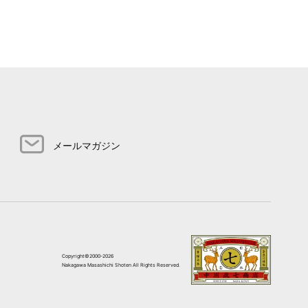
メールマガジン
Copyright©2000-2026
Nakagawa Masashichi Shoten All Rights Reserved.