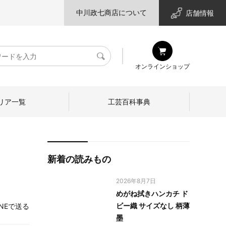
中川政七商店について
店舗情報
検
オンラインショップ
索
リア一覧
工芸百科事典
新着の読みもの
2026年8月7日
めがね拭きハンカチ ド
ビー織 サイズなし 柄薄
INEで送る
墨