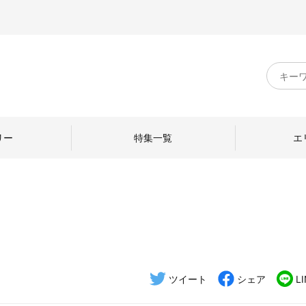
キ
ー
ワ
ー
ド
リー
特集一覧
エ
検
索
のものづくり
日本の暮らし
中川政七商店のひと
ねて
産地探訪
ひとを訪ねて
ツイート
シェア
L