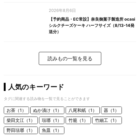
2026年8月6日
【予約商品・EC常設】奈良御菓子製造所 ocasi
シルクチーズケーキ ハーフサイズ（8/13-14発
送分）
読みもの一覧を見る
人気のキーワード
タグに関連する読み物を一覧で見ることができます
お茶（1）
ぬか漬け（1）
八尾和紙（1）
器（1）
柴田文江（1）
琺瑯（1）
竹籠（1）
竹細工（1）
野田琺瑯（1）
魚皿（1）