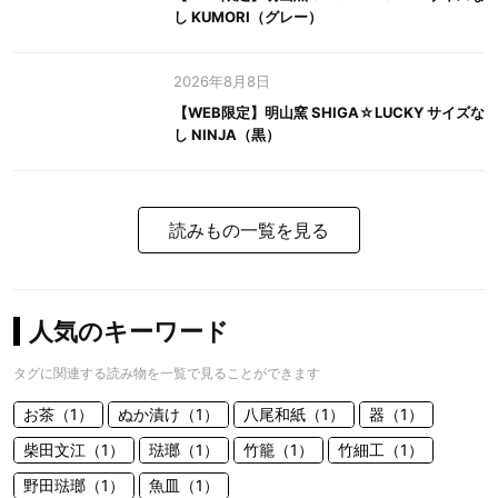
し KUMORI（グレー）
2026年8月8日
【WEB限定】明山窯 SHIGA☆LUCKY サイズな
し NINJA（黒）
読みもの一覧を見る
人気のキーワード
タグに関連する読み物を一覧で見ることができます
お茶（1）
ぬか漬け（1）
八尾和紙（1）
器（1）
柴田文江（1）
琺瑯（1）
竹籠（1）
竹細工（1）
野田琺瑯（1）
魚皿（1）