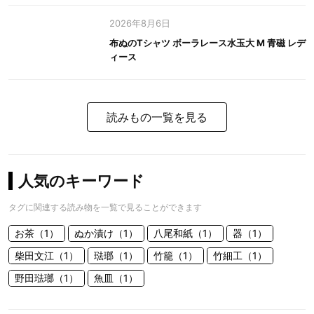
2026年8月6日
布ぬのTシャツ ボーラレース水玉大 M 青磁 レデ
ィース
読みもの一覧を見る
人気のキーワード
タグに関連する読み物を一覧で見ることができます
お茶（1）
ぬか漬け（1）
八尾和紙（1）
器（1）
柴田文江（1）
琺瑯（1）
竹籠（1）
竹細工（1）
野田琺瑯（1）
魚皿（1）