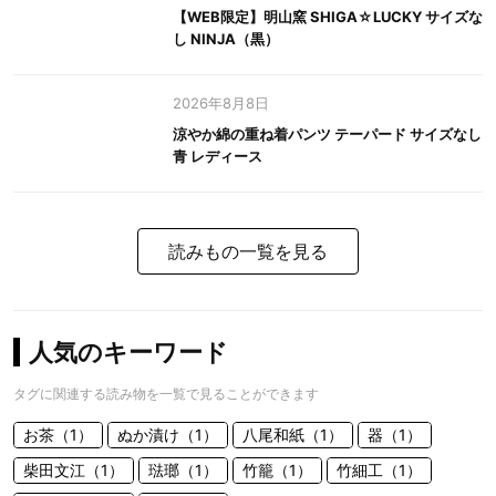
【WEB限定】明山窯 SHIGA☆LUCKY サイズな
し NINJA（黒）
2026年8月8日
涼やか綿の重ね着パンツ テーパード サイズなし
青 レディース
読みもの一覧を見る
人気のキーワード
タグに関連する読み物を一覧で見ることができます
お茶（1）
ぬか漬け（1）
八尾和紙（1）
器（1）
柴田文江（1）
琺瑯（1）
竹籠（1）
竹細工（1）