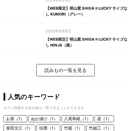
2026年8月8日
【WEB限定】明山窯 SHIGA☆LUCKY サイズな
し KUMORI（グレー）
2026年8月8日
【WEB限定】明山窯 SHIGA☆LUCKY サイズな
し NINJA（黒）
読みもの一覧を見る
人気のキーワード
タグに関連する読み物を一覧で見ることができます
お茶（1）
ぬか漬け（1）
八尾和紙（1）
器（1）
柴田文江（1）
琺瑯（1）
竹籠（1）
竹細工（1）