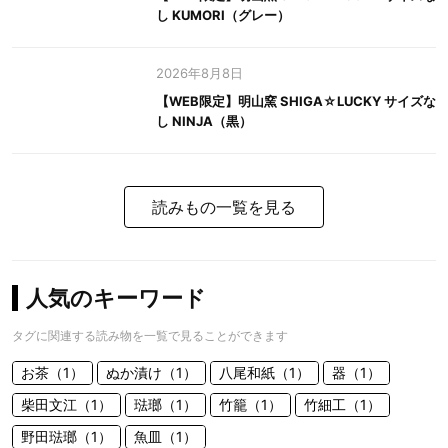
し KUMORI（グレー）
2026年8月8日
【WEB限定】明山窯 SHIGA☆LUCKY サイズな
し NINJA（黒）
読みもの一覧を見る
人気のキーワード
タグに関連する読み物を一覧で見ることができます
お茶（1）
ぬか漬け（1）
八尾和紙（1）
器（1）
柴田文江（1）
琺瑯（1）
竹籠（1）
竹細工（1）
野田琺瑯（1）
魚皿（1）