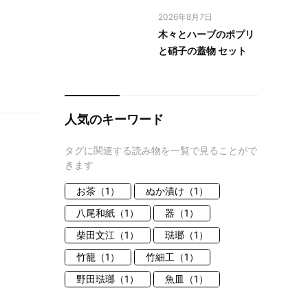
2026年8月7日
木々とハーブのポプリ
と硝子の蓋物 セット
人気のキーワード
タグに関連する読み物を一覧で見ることがで
きます
お茶（1）
ぬか漬け（1）
八尾和紙（1）
器（1）
柴田文江（1）
琺瑯（1）
竹籠（1）
竹細工（1）
野田琺瑯（1）
魚皿（1）