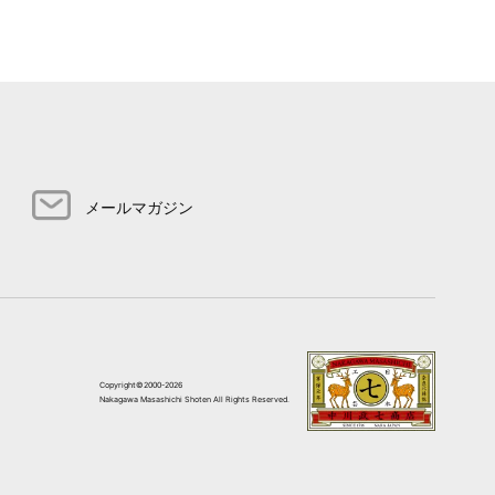
メールマガジン
Copyright©2000-2026
Nakagawa Masashichi Shoten All Rights Reserved.