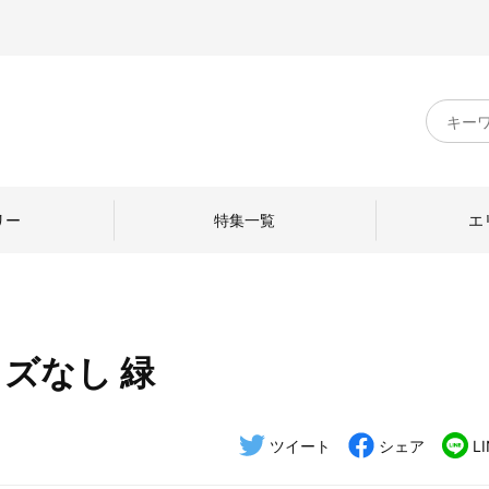
キ
ー
ワ
ー
ド
リー
特集一覧
エ
検
索
イズなし 緑
のものづくり
日本の暮らし
中川政七商店のひと
ねて
産地探訪
ひとを訪ねて
ツイート
シェア
L