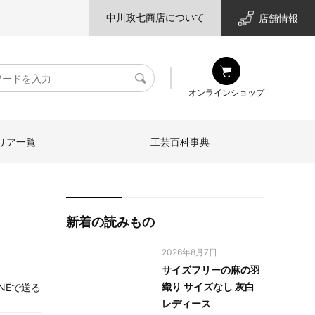
中川政七商店について
店舗情報
検
オンラインショップ
索
リア一覧
工芸百科事典
新着の読みもの
2026年8月7日
サイズフリーの麻の羽
織り サイズなし 灰白
INEで送る
レディース