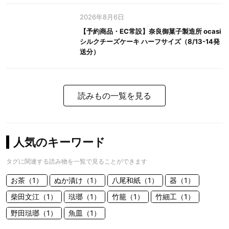
2026年8月6日
【予約商品・EC常設】奈良御菓子製造所 ocasi
シルクチーズケーキ ハーフサイズ（8/13-14発
送分）
読みもの一覧を見る
人気のキーワード
タグに関連する読み物を一覧で見ることができます
お茶（1）
ぬか漬け（1）
八尾和紙（1）
器（1）
柴田文江（1）
琺瑯（1）
竹籠（1）
竹細工（1）
野田琺瑯（1）
魚皿（1）