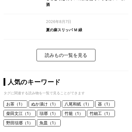
酒
2026年8月7日
夏の麻スリッパ Ｍ 緑
読みもの一覧を見る
人気のキーワード
タグに関連する読み物を一覧で見ることができます
お茶（1）
ぬか漬け（1）
八尾和紙（1）
器（1）
柴田文江（1）
琺瑯（1）
竹籠（1）
竹細工（1）
野田琺瑯（1）
魚皿（1）